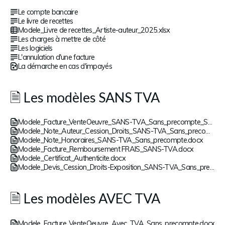
Le compte bancaire
Le livre de recettes
Modele_Livre de recettes_Artiste-auteur_2025.xlsx
Les charges à mettre de côté
Les logiciels
L'annulation d'une facture
La démarche en cas d'impayés
🗎 Les modèles SANS TVA
Modele_Facture_VenteOeuvre_SANS-TVA_Sans_precompte_Sans CGV.docx
Modele_Note_Auteur_Cession_Droits_SANS-TVA_Sans_precompte.docx
Modele_Note_Honoraires_SANS-TVA_Sans_precompte.docx
Modele_Facture_Remboursement FRAIS_SANS-TVA.docx
Modele_Certificat_Authenticite.docx
Modele_Devis_Cession_Droits-Exposition_SANS-TVA_Sans_precompte.docx
🗎 Les modèles AVEC TVA
Modele_Facture_VenteOeuvre_Avec_TVA_Sans_precompte.docx