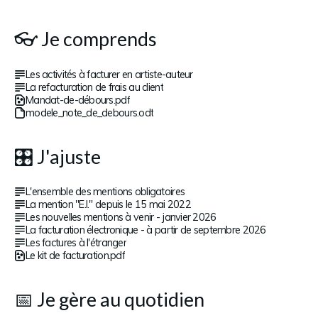
👓 Je comprends
Les activités à facturer en artiste-auteur
La refacturation de frais au client
Mandat-de-débours.pdf
modele_note_de_debours.odt
🎛️ J'ajuste
L'ensemble des mentions obligatoires
La mention "E.I." depuis le 15 mai 2022
Les nouvelles mentions à venir - janvier 2026
La facturation électronique - à partir de septembre 2026
Les factures à l'étranger
Le kit de facturation.pdf
📅 Je gère au quotidien